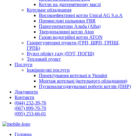
Котли на діатермічному маслі
Котельне обладнання
Високоефективні котли Unical AG S.p.A
Промислові пальники FBR
Парогенератори Альба (Alba)
Твердопаливні котли Aton
Газові водогрійні котли ATON
Газорегуляторні пункти (ГРП, ШРП, ГРПШ,
ГРПБ)
Вузол обліку газу (ПУГ, ПОГШ)
Тепловий пункт
Послуги
Інжірингові послуги
Проектування котельні в Україні
Монтаж котельні (котельного обладнання)
Пусконалагоджувальні роботи котлів (ПНР)
Документи
Контакти
(044) 232-39-76
(067) 899-70-70
(095) 253-66-01
Головна