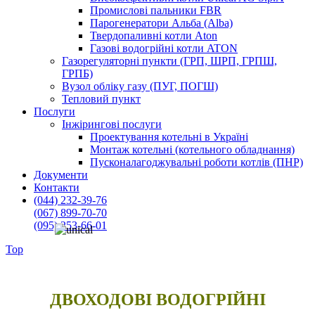
Промислові пальники FBR
Парогенератори Альба (Alba)
Твердопаливні котли Aton
Газові водогрійні котли ATON
Газорегуляторні пункти (ГРП, ШРП, ГРПШ,
ГРПБ)
Вузол обліку газу (ПУГ, ПОГШ)
Тепловий пункт
Послуги
Інжірингові послуги
Проектування котельні в Україні
Монтаж котельні (котельного обладнання)
Пусконалагоджувальні роботи котлів (ПНР)
Документи
Контакти
(044) 232-39-76
(067) 899-70-70
(095) 253-66-01
Top
EKOIN
/
Unical AG
/
Промисловий водогрійний котел
Unical
/
MODAL
ДВОХОДОВІ ВОДОГРІЙНІ