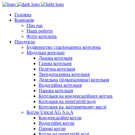
Головна
Компанія
Про нас
Наші роботи
Фото котелень
Продукти
Будівництво стаціонарних котелень
Модульні котельні
Дахова котельня
Газова котельня
Пелетна котельня
Твердопаливна котельня
Дизельна (рідкопаливна) котельня
Водогрійна котельня
Парова котельня
Котельня на конденсаційних котлах
Котельня на перегрітій воді
Котельня на діатермічному маслі
Котли Unical AG S.p.A
Конденсаційні котли
Водогрійні котли
Парові котли
Котли на перегрітій воді