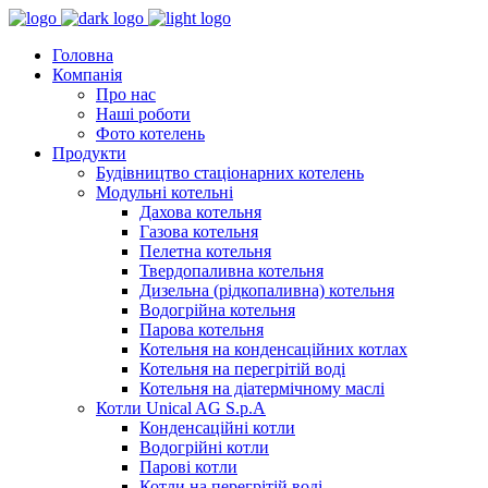
Головна
Компанія
Про нас
Наші роботи
Фото котелень
Продукти
Будівництво стаціонарних котелень
Модульні котельні
Дахова котельня
Газова котельня
Пелетна котельня
Твердопаливна котельня
Дизельна (рідкопаливна) котельня
Водогрійна котельня
Парова котельня
Котельня на конденсаційних котлах
Котельня на перегрітій воді
Котельня на діатермічному маслі
Котли Unical AG S.p.A
Конденсаційні котли
Водогрійні котли
Парові котли
Котли на перегрітій воді