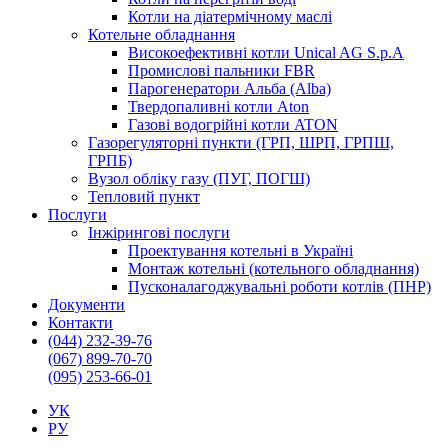
Котли на діатермічному маслі
Котельне обладнання
Високоефективні котли Unical AG S.p.A
Промислові пальники FBR
Парогенератори Альба (Alba)
Твердопаливні котли Aton
Газові водогрійні котли ATON
Газорегуляторні пункти (ГРП, ШРП, ГРПШ,
ГРПБ)
Вузол обліку газу (ПУГ, ПОГШ)
Тепловий пункт
Послуги
Інжірингові послуги
Проектування котельні в Україні
Монтаж котельні (котельного обладнання)
Пусконалагоджувальні роботи котлів (ПНР)
Документи
Контакти
(044) 232-39-76
(067) 899-70-70
(095) 253-66-01
УК
РУ