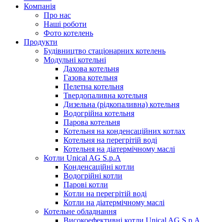
Компанія
Про нас
Наші роботи
Фото котелень
Продукти
Будівництво стаціонарних котелень
Модульні котельні
Дахова котельня
Газова котельня
Пелетна котельня
Твердопаливна котельня
Дизельна (рідкопаливна) котельня
Водогрійна котельня
Парова котельня
Котельня на конденсаційних котлах
Котельня на перегрітій воді
Котельня на діатермічному маслі
Котли Unical AG S.p.A
Конденсаційні котли
Водогрійні котли
Парові котли
Котли на перегрітій воді
Котли на діатермічному маслі
Котельне обладнання
Високоефективні котли Unical AG S.p.A