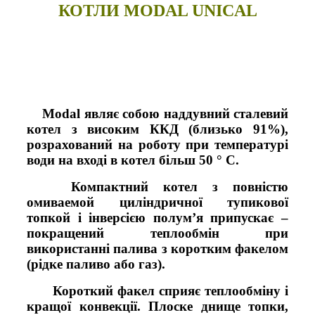
КОТЛИ MODAL UNICAL
Modal являє собою наддувний сталевий
котел з високим ККД (близько 91%),
розрахований на роботу при температурі
води на вході в котел більш 50 ° С.
Компактний котел з повністю
oмивaeмoй циліндричної тупикової
топкoй і інверсією полум’я припускає –
покращений теплообмін при
використанні палива з коротким факелом
(рідке паливо або газ).
Короткий факел сприяє теплообміну і
кращої конвекції. Плоске днище топки,