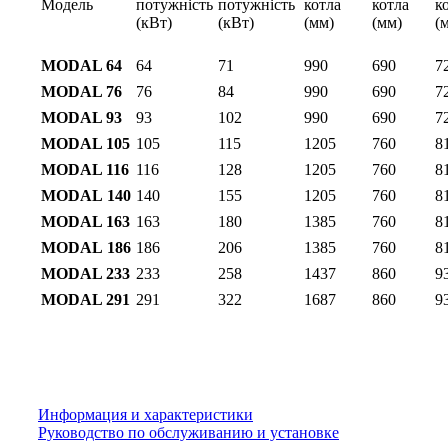
Модель
потужність
потужність
котла
котла
к
(кВт)
(кВт)
(мм)
(мм)
(
MODAL 64
64
71
990
690
7
MODAL 76
76
84
990
690
7
MODAL 93
93
102
990
690
7
MODAL 105
105
115
1205
760
8
MODAL 116
116
128
1205
760
8
MODAL
140
140
155
1205
760
8
MODAL 163
163
180
1385
760
8
MODAL
186
186
206
1385
760
8
MODAL 233
233
258
1437
860
9
MODAL 291
291
322
1687
860
9
Информация и характеристики
Руководство по обслуживанию и установке