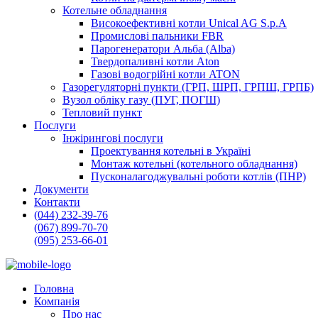
Котельне обладнання
Високоефективні котли Unical AG S.p.A
Промислові пальники FBR
Парогенератори Альба (Alba)
Твердопаливні котли Aton
Газові водогрійні котли ATON
Газорегуляторні пункти (ГРП, ШРП, ГРПШ, ГРПБ)
Вузол обліку газу (ПУГ, ПОГШ)
Тепловий пункт
Послуги
Інжірингові послуги
Проектування котельні в Україні
Монтаж котельні (котельного обладнання)
Пусконалагоджувальні роботи котлів (ПНР)
Документи
Контакти
(044) 232-39-76
(067) 899-70-70
(095) 253-66-01
Головна
Компанія
Про нас