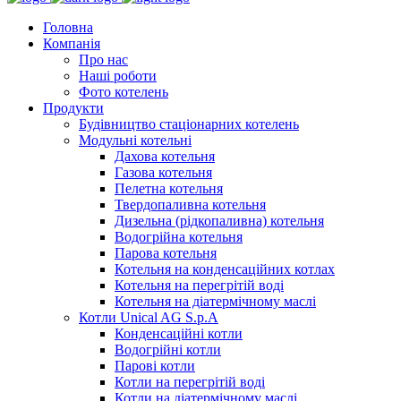
Головна
Компанія
Про нас
Наші роботи
Фото котелень
Продукти
Будівництво стаціонарних котелень
Модульні котельні
Дахова котельня
Газова котельня
Пелетна котельня
Твердопаливна котельня
Дизельна (рідкопаливна) котельня
Водогрійна котельня
Парова котельня
Котельня на конденсаційних котлах
Котельня на перегрітій воді
Котельня на діатермічному маслі
Котли Unical AG S.p.A
Конденсаційні котли
Водогрійні котли
Парові котли
Котли на перегрітій воді
Котли на діатермічному маслі