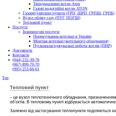
Твердопаливні котли Aton
Газові водогрійні котли ATON
Газорегуляторні пункти (ГРП, ШРП, ГРПШ, ГРПБ)
Вузол обліку газу (ПУГ, ПОГШ)
Тепловий пункт
Послуги
Інжірингові послуги
Проектування котельні в Україні
Монтаж котельні (котельного обладнання)
Пусконалагоджувальні роботи котлів (ПНР)
Документи
Контакти
(044) 232-39-76
(067) 899-70-70
(095) 253-66-01
Top
EKOIN
/
Тепловий пункт
Тепловий пункт
– це вузол теплотехнічного обладнання, призначенням
об’єктів. В тепловому пункті відбувається автоматич
Залежно від застосування теплопункти поділяються на