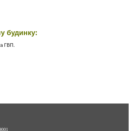
у будинку:
та ГВП.
9001