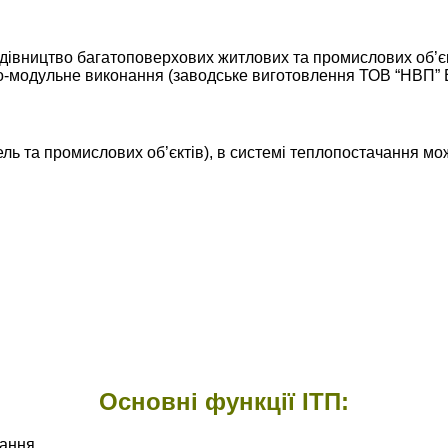
удівництво багатоповерхових житлових та промислових об’є
но-модульне виконання (заводське виготовлення ТОВ “НВП” 
вель та промислових об’єктів), в системі теплопостачання 
Основні функції ІТП:
ання.