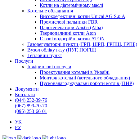
Котли на діатермічному маслі
Котельне обладнання
Високоефективні котли Unical AG S.p.A
Промислові пальники FBR
Парогенератори Альба (Alba)
Твердопаливні котли Aton
Газові водогрійні котли ATON
Газорегуляторні пункти (ГРП, ШРП, ГРПШ, ГРПБ)
Вузол обліку газу (ПУГ, ПОГШ)
Тепловий пункт
Послуги
Інжірингові послуги
Проектування котельні в Україні
Монтаж котельні (котельного обладнання)
Пусконалагоджувальні роботи котлів (ПНР)
Документи
Контакти
(044) 232-39-76
(067) 899-70-70
(095) 253-66-01
УК
РУ