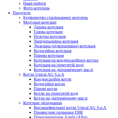
Наші роботи
Фото котелень
Продукти
Будівництво стаціонарних котелень
Модульні котельні
Дахова котельня
Газова котельня
Пелетна котельня
Твердопаливна котельня
Дизельна (рідкопаливна) котельня
Водогрійна котельня
Парова котельня
Котельня на конденсаційних котлах
Котельня на перегрітій воді
Котельня на діатермічному маслі
Котли Unical AG S.p.A
Конденсаційні котли
Водогрійні котли
Парові котли
Котли на перегрітій воді
Котли на діатермічному маслі
Котельне обладнання
Високоефективні котли Unical AG S.p.A
Промислові пальники FBR
Парогенератори Альба (Alba)