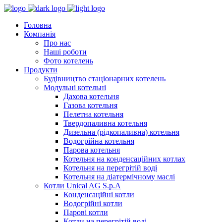
Головна
Компанія
Про нас
Наші роботи
Фото котелень
Продукти
Будівництво стаціонарних котелень
Модульні котельні
Дахова котельня
Газова котельня
Пелетна котельня
Твердопаливна котельня
Дизельна (рідкопаливна) котельня
Водогрійна котельня
Парова котельня
Котельня на конденсаційних котлах
Котельня на перегрітій воді
Котельня на діатермічному маслі
Котли Unical AG S.p.A
Конденсаційні котли
Водогрійні котли
Парові котли
Котли на перегрітій воді