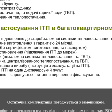
в будинку.
гозатрат будинку.
стачання, та подачі гарячої води (ГВП).
ювання теплопостачання.
застосування ІТП в багатоквартирном
о відношенню до старої залежної системи теплопостачання 
ане виготовлення з гарантією 24 місяці.
 з сертифікатом виготовлення, та паспортом).
встановлення (підключення ІТП до мереж)
ж (незалежна система теплопостачання, та ГВП).
ика централізованого теплопостачання, та ГВП.
аного виробу (інструкція з експлуатації на ІТП).
 ІТП на один диспечерський пульт.
нню – спрощується питання вирішення фінансування.
Остаточна комплектація погоджується з замовником.
обництво теплового пункту відповідає світовим стандартам ISO