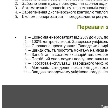
– Забезпечення вузла приготування гарячої води 
– Автоматизація процесів, суттєва економія енер
– Забезпечення диспечерського контролю теплопо
– Економія енергозатрат – погодозалежне регул
Переваги 
– Економія енергозатрат від 25% до 45%, п
– 100% контроль якості. Заводське уніфіков
– Спрощене проектування (Заводський виріб
– Швидкість, та простота монтажу на місці 
– Запобігання системних аварій тепломере
– Постійний енергоаудит послуг постачальн
– Простота експлуатації заводського уніфіков
– Можливість зведення показників декількох
– Завдяки заводському уніфікованому ріше
Вир