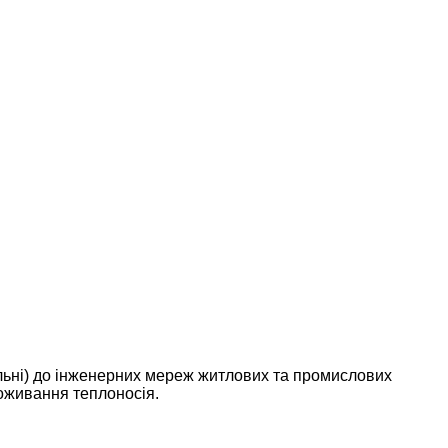
льні) до інженерних мереж житлових та промислових
поживання теплоносія.