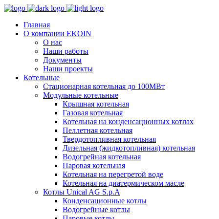
Главная
О компании EKOIN
О нас
Наши работы
Документы
Наши проекты
Котельные
Стационарная котельная до 100МВт
Модульные котельные
Крышная котельная
Газовая котельная
Котельная на конденсационных котлах
Пеллетная котельная
Твердотопливная котельная
Дизельная (жидкотопливная) котельная
Водогрейная котельная
Паровая котельная
Котельная на перегретой воде
Котельная на диатермическом масле
Котлы Unical AG S.p.A
Конденсационные котлы
Водогрейные котлы
Паровые котлы