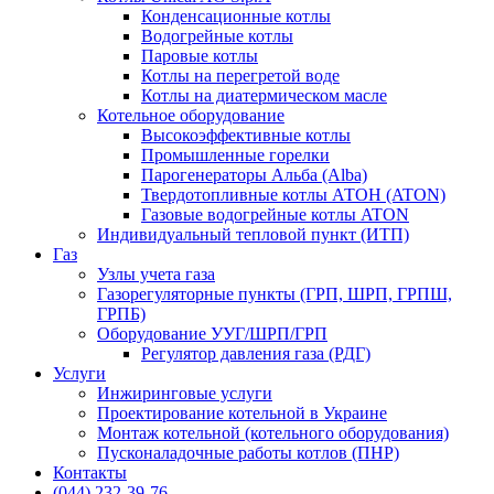
Конденсационные котлы
Водогрейные котлы
Паровые котлы
Котлы на перегретой воде
Котлы на диатермическом масле
Котельное оборудование
Высокоэффективные котлы
Промышленные горелки
Парогенераторы Альба (Alba)
Твердотопливные котлы АТОН (ATON)
Газовые водогрейные котлы ATON
Индивидуальный тепловой пункт (ИТП)
Газ
Узлы учета газа
Газорегуляторные пункты (ГРП, ШРП, ГРПШ,
ГРПБ)
Оборудование УУГ/ШРП/ГРП
Регулятор давления газа (РДГ)
Услуги
Инжиринговые услуги
Проектирование котельной в Украине
Монтаж котельной (котельного оборудования)
Пусконаладочные работы котлов (ПНР)
Контакты
(044) 232-39-76