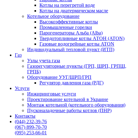
Котлы на перегретой воде
Котлы на диатермическом масле
Котельное оборудование
Высокоэффективные котлы
Промышленные горелки
Парогенераторы Альба (Alba)
Твердотопливные котлы АТОН (ATON)
Газовые водогрейные котлы ATON
Индивидуальный тепловой пункт (ИТП)
Газ
Узлы учета газа
Газорегуляторные пункты (ГРП, ШРП, ГРПШ,
ГРПБ)
Оборудование УУГ/ШРП/ГРП
Регулятор давления газа (РДГ)
Услуги
Инжиринговые услуги
Проектирование котельной в Украине
Монтаж котельной (котельного оборудования)
Пусконаладочные работы котлов (ПНР)
Контакты
(044) 232-39-76
(067) 899-70-70
(095) 253-66-01