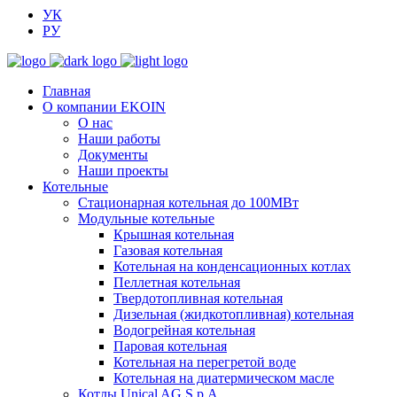
УК
РУ
Главная
О компании EKOIN
О нас
Наши работы
Документы
Наши проекты
Котельные
Стационарная котельная до 100МВт
Модульные котельные
Крышная котельная
Газовая котельная
Котельная на конденсационных котлах
Пеллетная котельная
Твердотопливная котельная
Дизельная (жидкотопливная) котельная
Водогрейная котельная
Паровая котельная
Котельная на перегретой воде
Котельная на диатермическом масле
Котлы Unical AG S.p.A