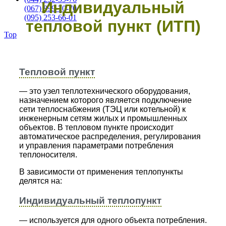
Индивидуальный
(067) 899-70-70
(095) 253-66-01
тепловой пункт (ИТП)
Top
EKOIN
/
Индивидуальный тепловой пункт (ИТП)
Тепловой пункт
— это узел теплотехнического оборудования,
назначением которого является подключение
сети теплоснабжения (ТЭЦ или котельной) к
инженерным сетям жилых и промышленных
объектов. В тепловом пункте происходит
автоматическое распределения, регулирования
и управления параметрами потребления
теплоносителя.
В зависимости от применения теплопункты
делятся на:
Индивидуальный теплопункт
— используется для одного объекта потребления.