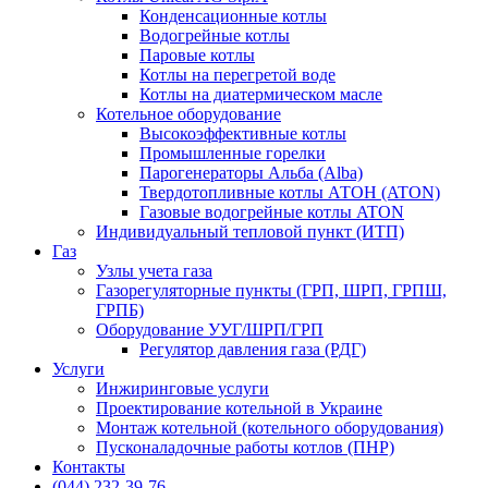
Конденсационные котлы
Водогрейные котлы
Паровые котлы
Котлы на перегретой воде
Котлы на диатермическом масле
Котельное оборудование
Высокоэффективные котлы
Промышленные горелки
Парогенераторы Альба (Alba)
Твердотопливные котлы АТОН (ATON)
Газовые водогрейные котлы ATON
Индивидуальный тепловой пункт (ИТП)
Газ
Узлы учета газа
Газорегуляторные пункты (ГРП, ШРП, ГРПШ,
ГРПБ)
Оборудование УУГ/ШРП/ГРП
Регулятор давления газа (РДГ)
Услуги
Инжиринговые услуги
Проектирование котельной в Украине
Монтаж котельной (котельного оборудования)
Пусконаладочные работы котлов (ПНР)
Контакты
(044) 232-39-76