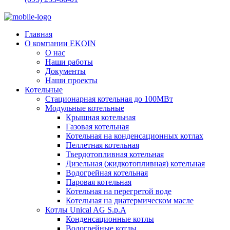
Главная
О компании EKOIN
О нас
Наши работы
Документы
Наши проекты
Котельные
Стационарная котельная до 100МВт
Модульные котельные
Крышная котельная
Газовая котельная
Котельная на конденсационных котлах
Пеллетная котельная
Твердотопливная котельная
Дизельная (жидкотопливная) котельная
Водогрейная котельная
Паровая котельная
Котельная на перегретой воде
Котельная на диатермическом масле
Котлы Unical AG S.p.A
Конденсационные котлы
Водогрейные котлы