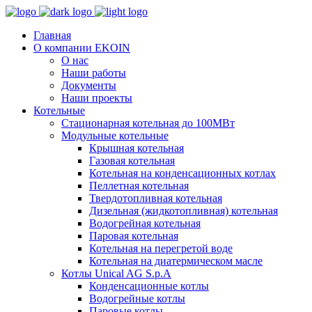
Главная
О компании EKOIN
О нас
Наши работы
Документы
Наши проекты
Котельные
Стационарная котельная до 100МВт
Модульные котельные
Крышная котельная
Газовая котельная
Котельная на конденсационных котлах
Пеллетная котельная
Твердотопливная котельная
Дизельная (жидкотопливная) котельная
Водогрейная котельная
Паровая котельная
Котельная на перегретой воде
Котельная на диатермическом масле
Котлы Unical AG S.p.A
Конденсационные котлы
Водогрейные котлы
Паровые котлы