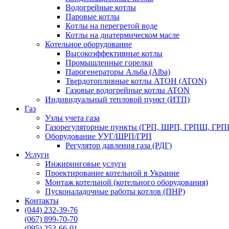
Водогрейные котлы
Паровые котлы
Котлы на перегретой воде
Котлы на диатермическом масле
Котельное оборудование
Высокоэффективные котлы
Промышленные горелки
Парогенераторы Альба (Alba)
Твердотопливные котлы АТОН (ATON)
Газовые водогрейные котлы ATON
Индивидуальный тепловой пункт (ИТП)
Газ
Узлы учета газа
Газорегуляторные пункты (ГРП, ШРП, ГРПШ, ГРП
Оборудование УУГ/ШРП/ГРП
Регулятор давления газа (РДГ)
Услуги
Инжиринговые услуги
Проектирование котельной в Украине
Монтаж котельной (котельного оборудования)
Пусконаладочные работы котлов (ПНР)
Контакты
(044) 232-39-76
(067) 899-70-70
(095) 253-66-01