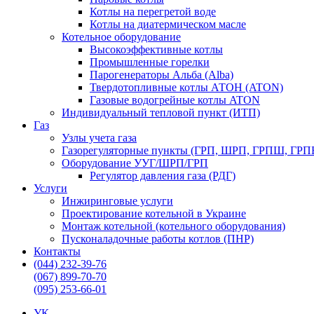
Котлы на перегретой воде
Котлы на диатермическом масле
Котельное оборудование
Высокоэффективные котлы
Промышленные горелки
Парогенераторы Альба (Alba)
Твердотопливные котлы АТОН (ATON)
Газовые водогрейные котлы ATON
Индивидуальный тепловой пункт (ИТП)
Газ
Узлы учета газа
Газорегуляторные пункты (ГРП, ШРП, ГРПШ, ГРП
Оборудование УУГ/ШРП/ГРП
Регулятор давления газа (РДГ)
Услуги
Инжиринговые услуги
Проектирование котельной в Украине
Монтаж котельной (котельного оборудования)
Пусконаладочные работы котлов (ПНР)
Контакты
(044) 232-39-76
(067) 899-70-70
(095) 253-66-01
УК