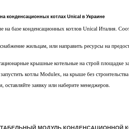
ционных котлах
а конденсационных котлах Unical в Украине
а базе конденсационных котлов Unical Италия. Соот
набжение жильцам, или направить ресурсы на предос
ционарные крышные котельные на строй площадке за
апустить котлы Modulex, на крыше без строительств
оставляйте заявку или наберите менеджеров.
ТАБЕЛЬНЫЙ МОДУЛЬ КОНДЕНСАЦИОННОЙ 