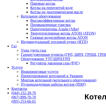
Паровые котлы
Котлы на перегретой воде
Котлы на диатермическом масле
Котельное оборудование
Высокоэффективные котлы
Промышленные горелки
Парогенераторы Альба (Alba)
Твердотопливные котлы АТОН (ATON)
Газовые водогрейные котлы ATON
Индивидуальный тепловой пункт (ИТП)
Газ
Узлы учета газа
Газорегуляторные пункты (ГРП, ШРП, ГРПШ, ГРП
Оборудование УУГ/ШРП/ГРП
Регулятор давления газа (РДГ)
Услуги
Инжиринговые услуги
Проектирование котельной в Украине
Монтаж котельной (котельного оборудования)
Пусконаладочные работы котлов (ПНР)
Контакты
(044) 232-39-76
Котел
(067) 899-70-70
(095) 253-66-01