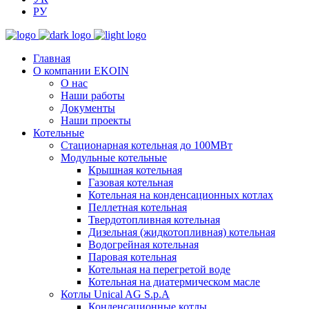
РУ
Главная
О компании EKOIN
О нас
Наши работы
Документы
Наши проекты
Котельные
Стационарная котельная до 100МВт
Модульные котельные
Крышная котельная
Газовая котельная
Котельная на конденсационных котлах
Пеллетная котельная
Твердотопливная котельная
Дизельная (жидкотопливная) котельная
Водогрейная котельная
Паровая котельная
Котельная на перегретой воде
Котельная на диатермическом масле
Котлы Unical AG S.p.A
Конденсационные котлы