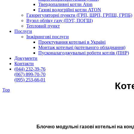
Твердопаливні котли Aton
Газові водогрійні котли ATON
Газорегуляторні пункти (ГРП, ШРП, ГРПШ, ГРПБ)
Вузол обліку газу (ПУГ, ПОГШ)
Тепловий пункт
Послуги
Інжірингові послуги
Проектування котельні в Україні
Монтаж котельні (котельного обладнання)
Пусконалагоджувальні роботи котлів (ПНР)
Документи
Контакти
(044) 232-39-76
(067) 899-70-70
(095) 253-66-01
Кот
Top
EKOIN
/
Модульні котельні (БМК)
/
Котельня на конденсаційни
Блочно модульні газові котельні на конд