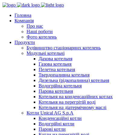
Головна
Компанія
Про нас
Наші роботи
Фото котелень
Продукти
Будівництво стаціонарних котелень
Модульні котельні
Дахова котельня
Газова котельня
Пелетна котельня
Твердопаливна котельня
Дизельна (рідкопаливна) котельня
Водогрійна котельня
Парова котельня
Котельня на конденсаційних котлах
Котельня на перегрітій воді
Котельня на діатермічному маслі
Котли Unical AG S.p.A
Конденсаційні котли
Водогрійні котли
Парові котли
Котли на перегрітій воді