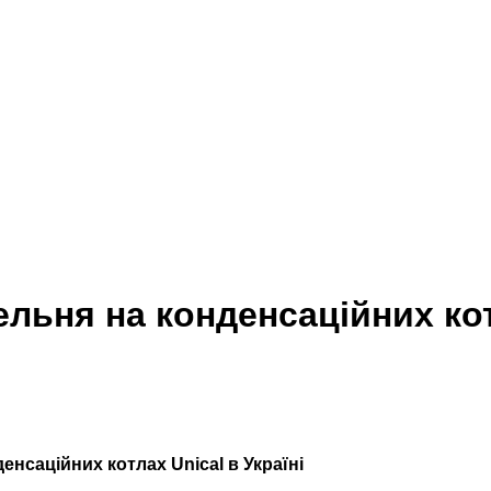
ельня на конденсаційних ко
х котлах
енсаційних котлах Unical в Україні