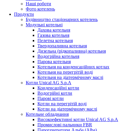
Наші роботи
Фото котелень
Продукти
Будівництво стаціонарних котелень
Модульні котельні
Дахова котельня
Газова котельня
Пелетна котельня
Твердопаливна котельня
Дизельна (рідкопаливна) котельня
Водогрійна котельня
Парова котельня
Котельня на конденсаційних котлах
Котельня на перегрітій воді
Котельня на діатермічному маслі
Котли Unical AG S.p.A
Конденсаційні котли
Водогрійні котли
Парові котли
Котли на перегрітій воді
Котли на діатермічному маслі
Котельне обладнання
Високоефективні котли Unical AG S.p.A
Промислові пальники FBR
Парогенератори Альба (Alba)