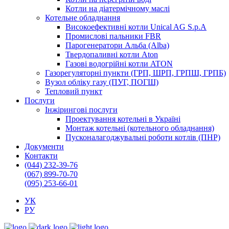
Котли на діатермічному маслі
Котельне обладнання
Високоефективні котли Unical AG S.p.A
Промислові пальники FBR
Парогенератори Альба (Alba)
Твердопаливні котли Aton
Газові водогрійні котли ATON
Газорегуляторні пункти (ГРП, ШРП, ГРПШ, ГРПБ)
Вузол обліку газу (ПУГ, ПОГШ)
Тепловий пункт
Послуги
Інжірингові послуги
Проектування котельні в Україні
Монтаж котельні (котельного обладнання)
Пусконалагоджувальні роботи котлів (ПНР)
Документи
Контакти
(044) 232-39-76
(067) 899-70-70
(095) 253-66-01
УК
РУ