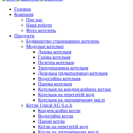
Головна
Компанія
Про нас
Наші роботи
Фото котелень
Продукти
Будівництво стаціонарних котелень
Модульні котельні
Дахова котельня
Газова котельня
Пелетна котельня
Твердопаливна котельня
Дизельна (рідкопаливна) котельня
Водогрійна котельня
Парова котельня
Котельня на конденсаційних котлах
Котельня на перегрітій воді
Котельня на діатермічному маслі
Котли Unical AG S.p.A
Конденсаційні котли
Водогрійні котли
Парові котли
Котли на перегрітій воді
Котли на діатермічному маслі