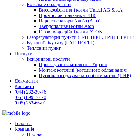
Котельне обладнання
Високоефективні котли Unical AG S.p.A
Промислові пальники FBR
Парогенератори Альба (Alba)
Твердопаливні котли Aton
Газові водогрійні котли ATON
Газорегуляторні пункти (ГРП, ШРП, ГРПШ, ГРПБ)
Вузол обліку газу (ПУГ, ПОГШ)
Тепловий пункт
Послуги
Інжірингові послуги
Проектування котельні в Україні
Монтаж котельні (котельного обладнання)
Пусконалагоджувальні роботи котлів (ПНР)
Документи
Контакти
(044) 232-39-76
(067) 899-70-70
(095) 253-66-01
Головна
Компанія
Про нас