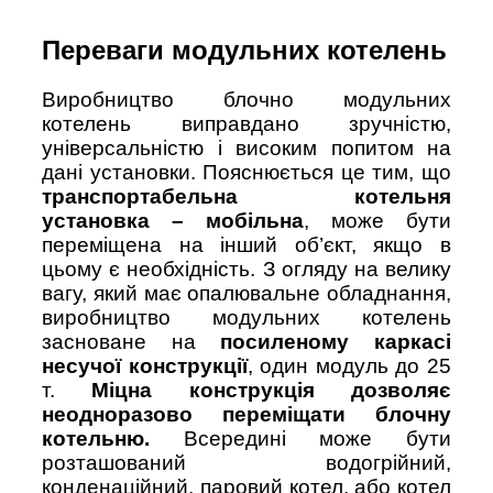
Переваги модульних котелень
Виробництво блочно модульних
котелень виправдано зручністю,
універсальністю і високим попитом на
дані установки. Пояснюється це тим, що
транспортабельна котельня
установка – мобільна
, може бути
переміщена на інший об’єкт, якщо в
цьому є необхідність. З огляду на велику
вагу, який має опалювальне обладнання,
виробництво модульних котелень
засноване на
посиленому каркасі
несучої конструкції
, один модуль до 25
т.
Міцна конструкція дозволяє
неодноразово переміщати блочну
котельню.
Всередині може бути
розташований водогрійний,
конденаційний, паровий котел, або котел