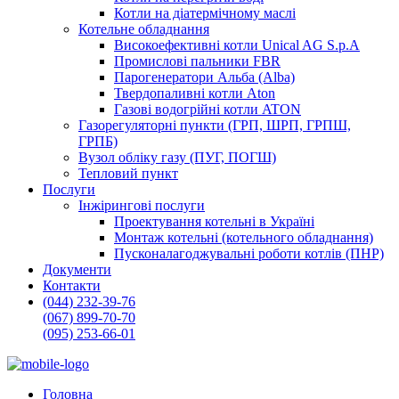
Котли на діатермічному маслі
Котельне обладнання
Високоефективні котли Unical AG S.p.A
Промислові пальники FBR
Парогенератори Альба (Alba)
Твердопаливні котли Aton
Газові водогрійні котли ATON
Газорегуляторні пункти (ГРП, ШРП, ГРПШ,
ГРПБ)
Вузол обліку газу (ПУГ, ПОГШ)
Тепловий пункт
Послуги
Інжірингові послуги
Проектування котельні в Україні
Монтаж котельні (котельного обладнання)
Пусконалагоджувальні роботи котлів (ПНР)
Документи
Контакти
(044) 232-39-76
(067) 899-70-70
(095) 253-66-01
Головна