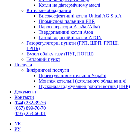
Котли на діатермічному маслі
Котельне обладнання
Високоефективні котли Unical AG S.p.A
Промислові пальники FBR
Парогенератори Альба (Alba)
Твердопаливні котли Aton
Газові водогрійні котли ATON
Газорегуляторні пункти (ГРП, ШРП, ГРПШ,
ГРПБ)
Вузол обліку газу (ПУГ, ПОГШ)
Тепловий пункт
Послуги
Інжірингові послуги
Проектування котельні в Україні
Монтаж котельні (котельного обладнання)
Пусконалагоджувальні роботи котлів (ПНР)
Документи
Контакти
(044) 232-39-76
(067) 899-70-70
(095) 253-66-01
УК
РУ