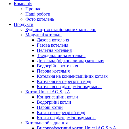
Компанія
Про нас
Наші роботи
Фото котелень
Продукти
Будівництво стаціонарних котелень
Модульні котельні
Дахова котельня
Газова котельня
Пелетна котельня
Твердопаливна котельня
Дизельна (рідкопаливна) котельня
Водогрійна котельня
Парова котельня
Котельня на конденсаційних котлах
Котельня на перегрітій воді
Котельня на діатермічному маслі
Котли Unical AG S.p.A
Конденсаційні котли
Водогрійні котли
Парові котли
Котли на перегрітій воді
Котли на діатермічному маслі
Котельне обладнання
Високоефективні котли Unical AG S.p.A