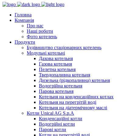
Головна
Компанія
Про нас
Наші роботи
Фото котелень
Продукти
Будівництво стаціонарних котелень
Модульні котельні
Дахова котельня
Газова котельня
Пелетна котельня
Твердопаливна котельня
Дизельна (рідкопаливна) котельня
Водогрійна котельня
Парова котельня
Котельня на конденсаційних котлах
Котельня на перегрітій воді
Котельня на діатермічному маслі
Котли Unical AG S.p.A
Конденсаційні котли
Водогрійні котли
Парові котли
Котли на перегрітій воді