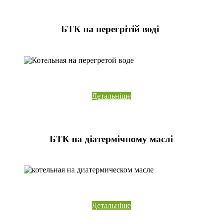
БТК на перегрітій воді
Детальніше
БТК на діатермічному маслі
Детальніше