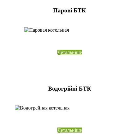
Парові БТК
Детальніше
Водогрійні БТК
Детальніше