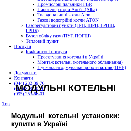
Промислові пальники FBR
Парогенератори Альба (Alba)
Твердопаливні котли Aton
Газові водогрійні котли ATON
Газорегуляторні пункти (ГРП, ШРП, ГРПШ,
ГРПБ)
Вузол обліку газу (ПУГ, ПОГШ)
Тепловий пункт
Послуги
Інжірингові послуги
Проектування котельні в Україні
Монтаж котельні (котельного обладнання)
Пусконалагоджувальні роботи котлів (ПНР)
Документи
Контакти
(044) 232-39-76
МОДУЛЬНІ КОТЕЛЬНІ
(067) 899-70-70
(095) 253-66-01
Top
EKOIN
/
Модульні котельні (БМК)
Модульні котельні установки:
купити в Україні