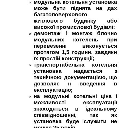
модульна котельня установка
може бути піднята на дах
багатоповерхового
житлового будинку або
високої промислової будівлі;
демонтаж і монтаж блочно
модульних котелень при
перевезенні виконується
протягом 1,5 години, завдяки
їх простій конструкції;
транспортабельна котельня
установка надається з
технічною документацією, що
дозволяє її введення в
експлуатацію;
на модульні котельні ціна і
можливості експлуатації
знаходяться в ідеальному
співвідношенні, так як
установка буде служити не
менше 25 років