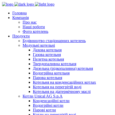
Головна
Компанія
Про нас
Наші роботи
Фото котелень
Продукти
Будівництво стаціонарних котелень
Модульні котельні
Дахова котельня
Газова котельня
Пелетна котельня
Твердопаливна котельня
Дизельна (рідкопаливна) котельня
Водогрійна котельня
Парова котельня
Котельня на конденсаційних котлах
Котельня на перегрітій воді
Котельня на діатермічному маслі
Котли Unical AG S.p.A
Конденсаційні котли
Водогрійні котли
Парові котли
Котли на перегрітій воді