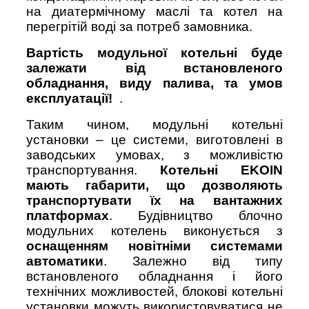
на диатермічному маслі та котел на
перегрітій воді за потреб замовника.
Вартість модульної котельні буде
залежати
від встановленого
обладнання, виду палива, та умов
експлуатації!
.
Таким чином, модульні котельні
установки – це системи, виготовлені в
заводських умовах, з можливістю
транспортування.
Котельні EKOIN
мають габарити, що дозволяють
транспортувати їх на вантажних
платформах
. Будівництво блочно
модульних котелень виконується з
оснащенням новітніми системами
автоматики
. Залежно від типу
встановленого обладнання і його
технічних можливостей, блокові котельні
установки можуть використовуватися не