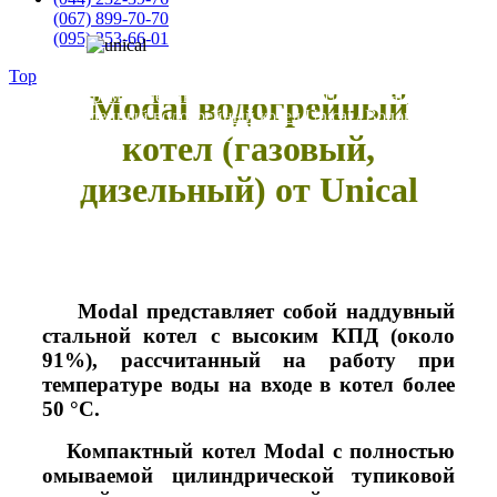
(067) 899-70-70
(095) 253-66-01
Top
EKOIN
/
Промышленные итальянские котлы Unical (Уникал)
Modal водогрейный
/
Промышленный водогрейный котел Unical
/
Водогрейный
котел (газовый, дизельный) Unical Modal
котел (газовый,
дизельный) от Unical
Modal представляет собой наддувный
стальной котел с высоким КПД (около
91%), рассчитанный на работу при
температуре воды на входе в котел более
50 °С.
Компактный котел Modal с полностью
oмывaeмoй цилиндрической тупиковой