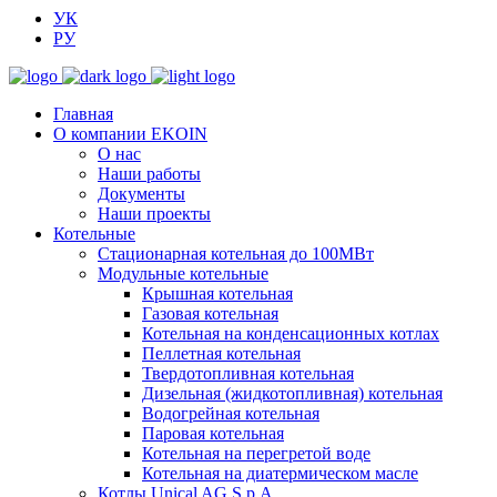
УК
РУ
Главная
О компании EKOIN
О нас
Наши работы
Документы
Наши проекты
Котельные
Стационарная котельная до 100МВт
Модульные котельные
Крышная котельная
Газовая котельная
Котельная на конденсационных котлах
Пеллетная котельная
Твердотопливная котельная
Дизельная (жидкотопливная) котельная
Водогрейная котельная
Паровая котельная
Котельная на перегретой воде
Котельная на диатермическом масле
Котлы Unical AG S.p.A