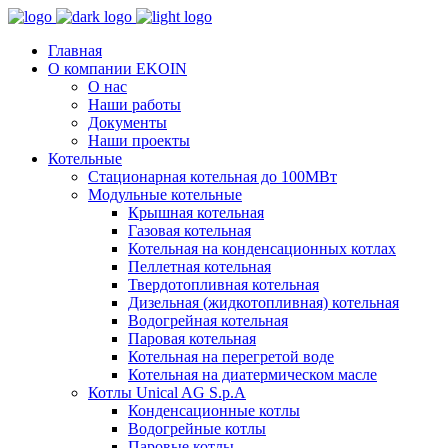
Главная
О компании EKOIN
О нас
Наши работы
Документы
Наши проекты
Котельные
Стационарная котельная до 100МВт
Модульные котельные
Крышная котельная
Газовая котельная
Котельная на конденсационных котлах
Пеллетная котельная
Твердотопливная котельная
Дизельная (жидкотопливная) котельная
Водогрейная котельная
Паровая котельная
Котельная на перегретой воде
Котельная на диатермическом масле
Котлы Unical AG S.p.A
Конденсационные котлы
Водогрейные котлы
Паровые котлы