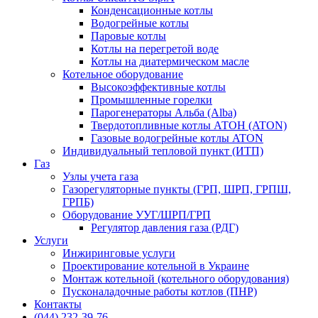
Конденсационные котлы
Водогрейные котлы
Паровые котлы
Котлы на перегретой воде
Котлы на диатермическом масле
Котельное оборудование
Высокоэффективные котлы
Промышленные горелки
Парогенераторы Альба (Alba)
Твердотопливные котлы АТОН (ATON)
Газовые водогрейные котлы ATON
Индивидуальный тепловой пункт (ИТП)
Газ
Узлы учета газа
Газорегуляторные пункты (ГРП, ШРП, ГРПШ,
ГРПБ)
Оборудование УУГ/ШРП/ГРП
Регулятор давления газа (РДГ)
Услуги
Инжиринговые услуги
Проектирование котельной в Украине
Монтаж котельной (котельного оборудования)
Пусконаладочные работы котлов (ПНР)
Контакты
(044) 232-39-76