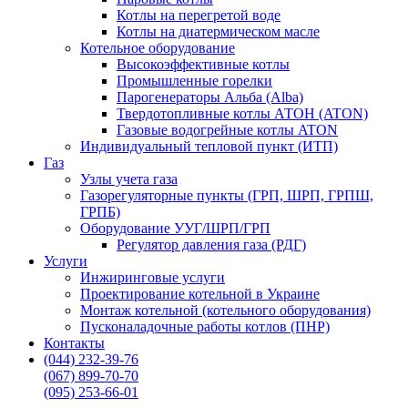
Котлы на перегретой воде
Котлы на диатермическом масле
Котельное оборудование
Высокоэффективные котлы
Промышленные горелки
Парогенераторы Альба (Alba)
Твердотопливные котлы АТОН (ATON)
Газовые водогрейные котлы ATON
Индивидуальный тепловой пункт (ИТП)
Газ
Узлы учета газа
Газорегуляторные пункты (ГРП, ШРП, ГРПШ,
ГРПБ)
Оборудование УУГ/ШРП/ГРП
Регулятор давления газа (РДГ)
Услуги
Инжиринговые услуги
Проектирование котельной в Украине
Монтаж котельной (котельного оборудования)
Пусконаладочные работы котлов (ПНР)
Контакты
(044) 232-39-76
(067) 899-70-70
(095) 253-66-01