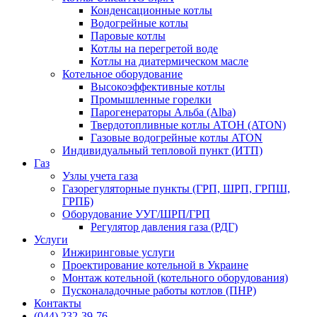
Конденсационные котлы
Водогрейные котлы
Паровые котлы
Котлы на перегретой воде
Котлы на диатермическом масле
Котельное оборудование
Высокоэффективные котлы
Промышленные горелки
Парогенераторы Альба (Alba)
Твердотопливные котлы АТОН (ATON)
Газовые водогрейные котлы ATON
Индивидуальный тепловой пункт (ИТП)
Газ
Узлы учета газа
Газорегуляторные пункты (ГРП, ШРП, ГРПШ,
ГРПБ)
Оборудование УУГ/ШРП/ГРП
Регулятор давления газа (РДГ)
Услуги
Инжиринговые услуги
Проектирование котельной в Украине
Монтаж котельной (котельного оборудования)
Пусконаладочные работы котлов (ПНР)
Контакты
(044) 232-39-76