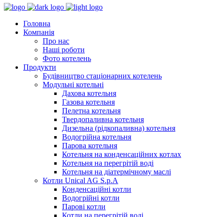
Головна
Компанія
Про нас
Наші роботи
Фото котелень
Продукти
Будівництво стаціонарних котелень
Модульні котельні
Дахова котельня
Газова котельня
Пелетна котельня
Твердопаливна котельня
Дизельна (рідкопаливна) котельня
Водогрійна котельня
Парова котельня
Котельня на конденсаційних котлах
Котельня на перегрітій воді
Котельня на діатермічному маслі
Котли Unical AG S.p.A
Конденсаційні котли
Водогрійні котли
Парові котли
Котли на перегрітій воді