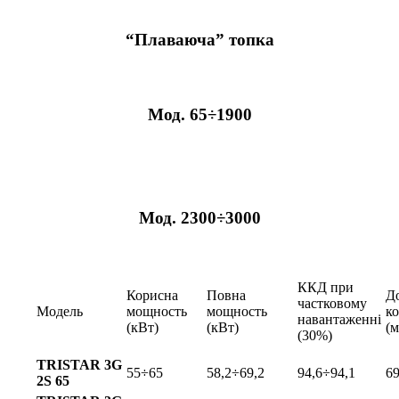
“Плаваюча” топка
Мод. 65÷1900
Мод. 2300÷3000
ККД при
Корисна
Повна
Д
частковому
Модель
мощность
мощность
ко
навантаженні
(кВт)
(кВт)
(м
(30%)
TRISTAR 3G
55÷65
58,2÷69,2
94,6÷94,1
6
2S 65