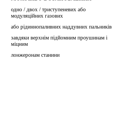
одно / двох / триступеневих або
модуляційних газових
або рідиннопаливних наддувних пальників
завдяки верхнім підйомним проушинам і
міцним
лонжеронам станини