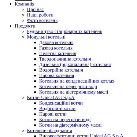
Компанія
Про нас
Наші роботи
Фото котелень
Продукти
Будівництво стаціонарних котелень
Модульні котельні
Дахова котельня
Газова котельня
Пелетна котельня
Твердопаливна котельня
Дизельна (рідкопаливна) котельня
Водогрійна котельня
Парова котельня
Котельня на конденсаційних котлах
Котельня на перегрітій воді
Котельня на діатермічному маслі
Котли Unical AG S.p.A
Конденсаційні котли
Водогрійні котли
Парові котли
Котли на перегрітій воді
Котли на діатермічному маслі
Котельне обладнання
Високоефективні котли Unical AG S.p.A