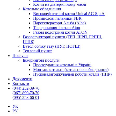
Котли на діатермічному маслі
Котельне обладнання
Високоефективні котли Unical AG S.p.A
Промислові пальники FBR
Парогенератори Альба (Alba)
Твердопаливні котли Aton
Газові водогрійні котли ATON
Газорегуляторні пункти (ГРП, ШРП, ГРПШ,
ГРПБ)
Вузол обліку газу (ПУГ, ПОГШ)
Тепловий пункт
Послуги
Інжірингові послуги
Проектування котельні в Україні
Монтаж котельні (котельного обладнання)
Пусконалагоджувальні роботи котлів (ПНР)
Документи
Контакти
(044) 232-39-76
(067) 899-70-70
(095) 253-66-01
УК
РУ