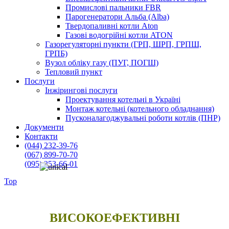
Промислові пальники FBR
Парогенератори Альба (Alba)
Твердопаливні котли Aton
Газові водогрійні котли ATON
Газорегуляторні пункти (ГРП, ШРП, ГРПШ,
ГРПБ)
Вузол обліку газу (ПУГ, ПОГШ)
Тепловий пункт
Послуги
Інжірингові послуги
Проектування котельні в Україні
Монтаж котельні (котельного обладнання)
Пусконалагоджувальні роботи котлів (ПНР)
Документи
Контакти
(044) 232-39-76
(067) 899-70-70
(095) 253-66-01
Top
EKOIN
/
Unical AG
/
Промисловий водогрійний котел
Unical
/
Трёхходовой водогрейный котел Unical Tristar 3G
ВИСОКОЕФЕКТИВНІ