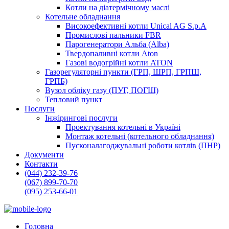
Котли на діатермічному маслі
Котельне обладнання
Високоефективні котли Unical AG S.p.A
Промислові пальники FBR
Парогенератори Альба (Alba)
Твердопаливні котли Aton
Газові водогрійні котли ATON
Газорегуляторні пункти (ГРП, ШРП, ГРПШ,
ГРПБ)
Вузол обліку газу (ПУГ, ПОГШ)
Тепловий пункт
Послуги
Інжірингові послуги
Проектування котельні в Україні
Монтаж котельні (котельного обладнання)
Пусконалагоджувальні роботи котлів (ПНР)
Документи
Контакти
(044) 232-39-76
(067) 899-70-70
(095) 253-66-01
Головна