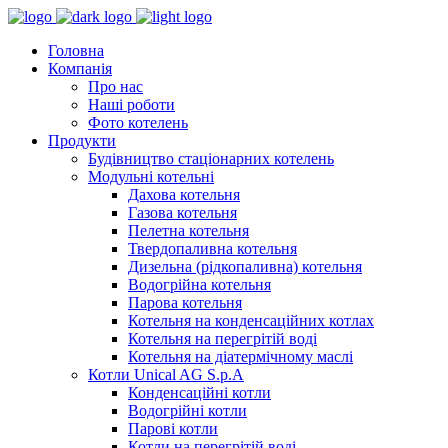
Головна
Компанія
Про нас
Наші роботи
Фото котелень
Продукти
Будівництво стаціонарних котелень
Модульні котельні
Дахова котельня
Газова котельня
Пелетна котельня
Твердопаливна котельня
Дизельна (рідкопаливна) котельня
Водогрійна котельня
Парова котельня
Котельня на конденсаційних котлах
Котельня на перегрітій воді
Котельня на діатермічному маслі
Котли Unical AG S.p.A
Конденсаційні котли
Водогрійні котли
Парові котли
Котли на перегрітій воді