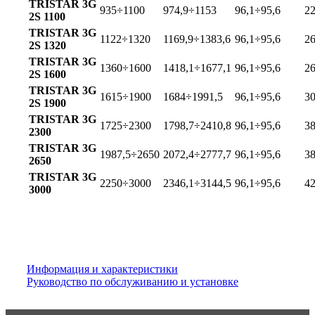
TRISTAR
3G
935÷1100
974,9÷1153
96,1÷95,6
2
2S 1100
TRISTAR
3G
1122÷1320
1169,9÷1383,6
96,1÷95,6
2
2S 1320
TRISTAR
3G
1360÷1600
1418,1÷1677,1
96,1÷95,6
2
2S 1600
TRISTAR
3G
1615÷1900
1684÷1991,5
96,1÷95,6
3
2S 1900
TRISTAR
3G
1725÷2300
1798,7÷2410,8
96,1÷95,6
3
2300
TRISTAR
3G
1987,5÷2650
2072,4÷2777,7
96,1÷95,6
3
2650
TRISTAR
3G
2250÷3000
2346,1÷3144,5
96,1÷95,6
4
3000
Информация и характеристики
Руководство по обслуживанию и установке