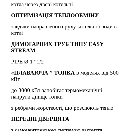
котла через двері котельні
ОПТИМІЗАЦІЯ ТЕПЛООБМІНУ
завдяки направленого руху котельної води в
котлі
ДИМОГАРНИХ ТРУБ ТИПУ EASY
STREAM
PIPE Ø 1 “1/2
«ПЛАВАЮЧА ” ТОПКА
в моделях від 500
кВт
до 3000 кВт запобігає термомеханічні
напруги днище топки
з ребрами жорсткості, що розсіюють тепло
ПЕРЕДН
І
ДВЕРЦЯТА
з самоцентруючою системою закриття