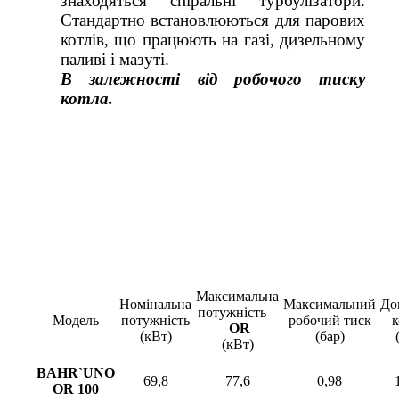
знаходяться спіральні турбулізатори.
Стандартно встановлюються для парових
котлів, що працюють на газі, дизельному
паливі і мазуті.
В залежності від робочого тиску
котла.
Максимальна
Номінальна
Максимальний
До
потужність
Модель
потужність
робочий тиск
к
OR
(кВт)
(бар)
(кВт)
BAHR`UNO
69,8
77,6
0,98
OR 100