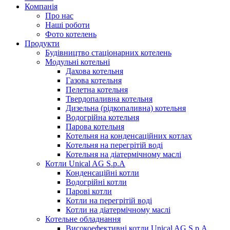
Компанія
Про нас
Наші роботи
Фото котелень
Продукти
Будівництво стаціонарних котелень
Модульні котельні
Дахова котельня
Газова котельня
Пелетна котельня
Твердопаливна котельня
Дизельна (рідкопаливна) котельня
Водогрійна котельня
Парова котельня
Котельня на конденсаційних котлах
Котельня на перегрітій воді
Котельня на діатермічному маслі
Котли Unical AG S.p.A
Конденсаційні котли
Водогрійні котли
Парові котли
Котли на перегрітій воді
Котли на діатермічному маслі
Котельне обладнання
Високоефективні котли Unical AG S.p.A