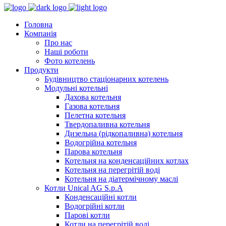
Головна
Компанія
Про нас
Наші роботи
Фото котелень
Продукти
Будівництво стаціонарних котелень
Модульні котельні
Дахова котельня
Газова котельня
Пелетна котельня
Твердопаливна котельня
Дизельна (рідкопаливна) котельня
Водогрійна котельня
Парова котельня
Котельня на конденсаційних котлах
Котельня на перегрітій воді
Котельня на діатермічному маслі
Котли Unical AG S.p.A
Конденсаційні котли
Водогрійні котли
Парові котли
Котли на перегрітій воді