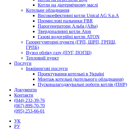
Котли на діатермічному маслі
Котельне обладнання
Високоефективні котли Unical AG S.p.A
Промислові пальники FBR
Парогенератори Альба (Alba)
Твердопаливні котли Aton
Газові водогрійні котли ATON
Газорегуляторні пункти (ГРП, ШРП, ГРПШ,
ГРПБ)
Вузол обліку газу (ПУГ, ПОГШ)
Тепловий пункт
Послуги
Інжірингові послуги
Проектування котельні в Україні
Монтаж котельні (котельного обладнання)
Пусконалагоджувальні роботи котлів (ПНР)
Документи
Контакти
(044) 232-39-76
(067) 899-70-70
(095) 253-66-01
УК
РУ