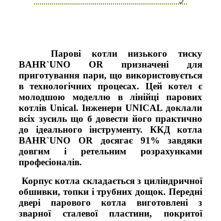
Парові котли низького тиску
BAHR`UNO OR призначені для
приготування пари, що використовується
в технологічних процесах. Цей котел є
молодшою моделлю в лінійці парових
котлів Unical. Інженери UNICAL доклали
всіх зусиль що б довести його практично
до ідеального інструменту. ККД котла
BAHR`UNO OR досягає 91% завдяки
довгим і ретельним розрахунками
професіоналів.
Корпус котла складається з циліндричної
обшивки, топки і трубних дощок. Передні
двері парового котла виготовлені з
зварної сталевої пластини, покритої