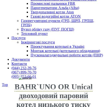
Промислові пальники FBR
Парогенератори Альба (Alba)
Твердопаливні котли Aton
Газові водогрійні котли ATON
Газорегуляторні пункти (ГРП, ШРП, ГРПШ,
ГРПБ)
Вузол обліку газу (ПУГ, ПОГШ)
Тепловий пункт
Послуги
Інжірингові послуги
Проектування котельні в Україні
Монтаж котельні (котельного обладнання)
Пусконалагоджувальні роботи котлів (ПНР)
Документи
Контакти
(044) 232-39-76
(067) 899-70-70
(095) 253-66-01
BAHR`UNO OR Unical
Top
EKOIN
/
Unical AG
/
Парові котли Unical
/
Двухходовой
паровой котел низкого давления Unical BAHR`UNO OR
двоходовий паровий
котел низького тиску