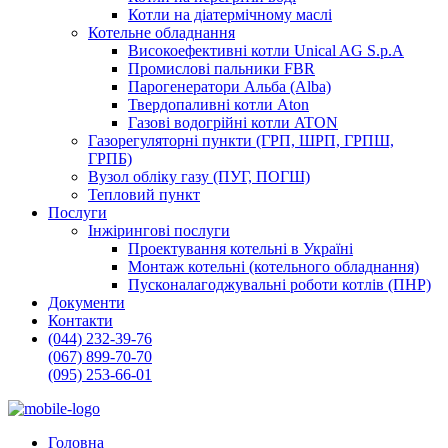
Котли на діатермічному маслі
Котельне обладнання
Високоефективні котли Unical AG S.p.A
Промислові пальники FBR
Парогенератори Альба (Alba)
Твердопаливні котли Aton
Газові водогрійні котли ATON
Газорегуляторні пункти (ГРП, ШРП, ГРПШ,
ГРПБ)
Вузол обліку газу (ПУГ, ПОГШ)
Тепловий пункт
Послуги
Інжірингові послуги
Проектування котельні в Україні
Монтаж котельні (котельного обладнання)
Пусконалагоджувальні роботи котлів (ПНР)
Документи
Контакти
(044) 232-39-76
(067) 899-70-70
(095) 253-66-01
Головна