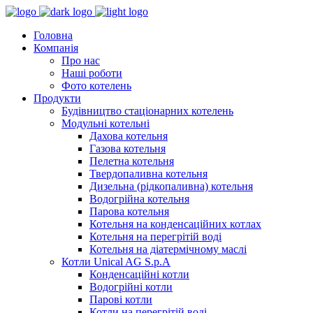
Головна
Компанія
Про нас
Наші роботи
Фото котелень
Продукти
Будівництво стаціонарних котелень
Модульні котельні
Дахова котельня
Газова котельня
Пелетна котельня
Твердопаливна котельня
Дизельна (рідкопаливна) котельня
Водогрійна котельня
Парова котельня
Котельня на конденсаційних котлах
Котельня на перегрітій воді
Котельня на діатермічному маслі
Котли Unical AG S.p.A
Конденсаційні котли
Водогрійні котли
Парові котли
Котли на перегрітій воді