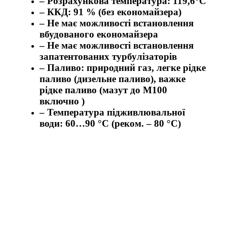
– Розрахункова температура: 119,6°C
– ККД: 91 % (без економайзера)
– Не має можливості встановлення
вбудованого економайзера
– Не має можливості встановлення
запатентованих турбулізаторів
– Паливо: природний газ, легке рідке
паливо (дизельне паливо), важке
рідке паливо (мазут до М100
включно )
– Температура підживлювальної
води: 60…90 °С (реком. – 80 °С)