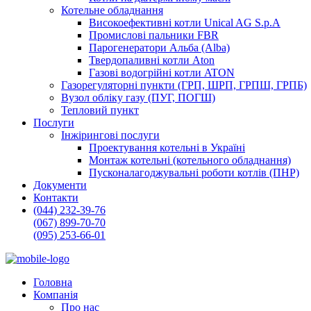
Котельне обладнання
Високоефективні котли Unical AG S.p.A
Промислові пальники FBR
Парогенератори Альба (Alba)
Твердопаливні котли Aton
Газові водогрійні котли ATON
Газорегуляторні пункти (ГРП, ШРП, ГРПШ, ГРПБ)
Вузол обліку газу (ПУГ, ПОГШ)
Тепловий пункт
Послуги
Інжірингові послуги
Проектування котельні в Україні
Монтаж котельні (котельного обладнання)
Пусконалагоджувальні роботи котлів (ПНР)
Документи
Контакти
(044) 232-39-76
(067) 899-70-70
(095) 253-66-01
Головна
Компанія
Про нас