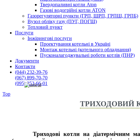
Твердопаливні котли Aton
Газові водогрійні котли ATON
Газорегуляторні пункти (ГРП, ШРП, ГРПШ, ГРПБ)
Вузол обліку газу (ПУГ, ПОГШ)
Тепловий пункт
Послуги
Інжірингові послуги
Проектування котельні в Україні
Монтаж котельні (котельного обладнання)
Пусконалагоджувальні роботи котлів (ПНР)
Документи
Контакти
(044) 232-39-76
(067) 899-70-70
(095) 253-66-01
Top
ТРИХОДОВИЙ К
Триходові котли на діатермічним маслі.