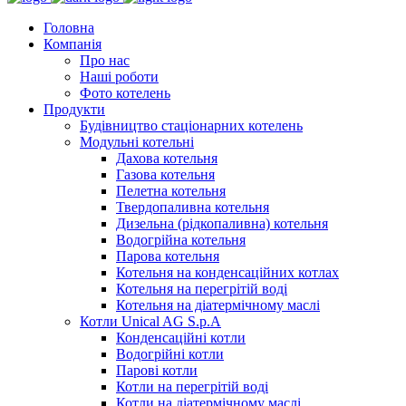
Головна
Компанія
Про нас
Наші роботи
Фото котелень
Продукти
Будівництво стаціонарних котелень
Модульні котельні
Дахова котельня
Газова котельня
Пелетна котельня
Твердопаливна котельня
Дизельна (рідкопаливна) котельня
Водогрійна котельня
Парова котельня
Котельня на конденсаційних котлах
Котельня на перегрітій воді
Котельня на діатермічному маслі
Котли Unical AG S.p.A
Конденсаційні котли
Водогрійні котли
Парові котли
Котли на перегрітій воді
Котли на діатермічному маслі