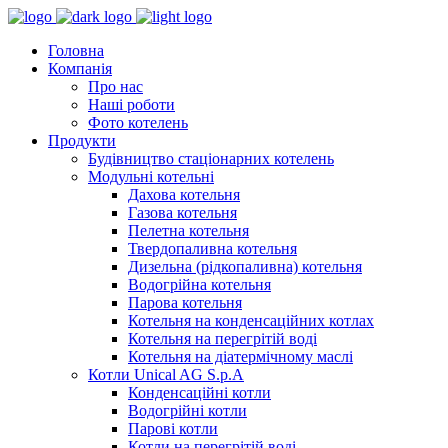
Головна
Компанія
Про нас
Наші роботи
Фото котелень
Продукти
Будівництво стаціонарних котелень
Модульні котельні
Дахова котельня
Газова котельня
Пелетна котельня
Твердопаливна котельня
Дизельна (рідкопаливна) котельня
Водогрійна котельня
Парова котельня
Котельня на конденсаційних котлах
Котельня на перегрітій воді
Котельня на діатермічному маслі
Котли Unical AG S.p.A
Конденсаційні котли
Водогрійні котли
Парові котли
Котли на перегрітій воді