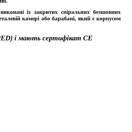
ві.
конані із закритих спіральних безшовних
еталевій камері або барабані, який є корпусом
(PED) і мають сертифікат СЕ