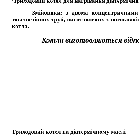
‘триходовий котел для нагрівання діатермічни
Змійовики: з двома концентричними кіль
товстостінних труб, виготовлених з високоякі
котла.
Котли виготовляються відпо
Триходовий котел на діатермічному маслі