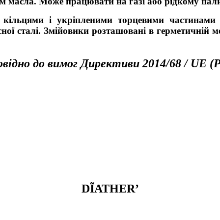
м масла. Може працювати на газі або рідкому пали
цями і укріпленими торцевими частинами ви
сної сталі. Змійовики розташовані в герметичній м
відно до вимог Директиви 2014/68 / UE 
DĨATHER’