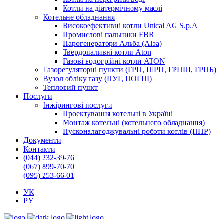
Котли на діатермічному маслі
Котельне обладнання
Високоефективні котли Unical AG S.p.A
Промислові пальники FBR
Парогенератори Альба (Alba)
Твердопаливні котли Aton
Газові водогрійні котли ATON
Газорегуляторні пункти (ГРП, ШРП, ГРПШ, ГРПБ)
Вузол обліку газу (ПУГ, ПОГШ)
Тепловий пункт
Послуги
Інжірингові послуги
Проектування котельні в Україні
Монтаж котельні (котельного обладнання)
Пусконалагоджувальні роботи котлів (ПНР)
Документи
Контакти
(044) 232-39-76
(067) 899-70-70
(095) 253-66-01
УК
РУ