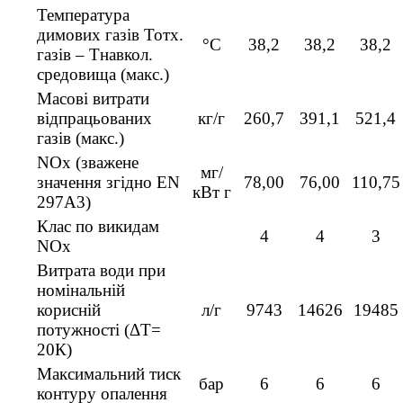
Температура
димових газів Тотх.
°C
38,2
38,2
38,2
газів – Тнавкол.
средовища (макс.)
Масові витрати
відпрацьованих
кг/г
260,7
391,1
521,4
газів (макс.)
NOx (зважене
мг/
значення згідно EN
78,00
76,00
110,75
кВт г
297A3)
Клас по викидам
4
4
3
NOx
Витрата води при
номінальній
корисній
л/г
9743
14626
19485
потужності (ΔT=
20К)
Максимальний тиск
бар
6
6
6
контуру опалення