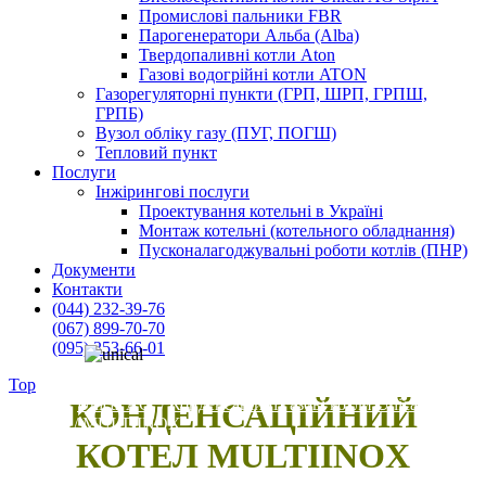
Промислові пальники FBR
Парогенератори Альба (Alba)
Твердопаливні котли Aton
Газові водогрійні котли ATON
Газорегуляторні пункти (ГРП, ШРП, ГРПШ,
ГРПБ)
Вузол обліку газу (ПУГ, ПОГШ)
Тепловий пункт
Послуги
Інжірингові послуги
Проектування котельні в Україні
Монтаж котельні (котельного обладнання)
Пусконалагоджувальні роботи котлів (ПНР)
Документи
Контакти
(044) 232-39-76
(067) 899-70-70
(095) 253-66-01
Top
EKOIN
/
Unical AG
/
Конденсаційні газові котли Unical
КОНДЕНСАЦІЙНИЙ
(Унікал)
/
MULTIINOX
КОТЕЛ MULTІINOX