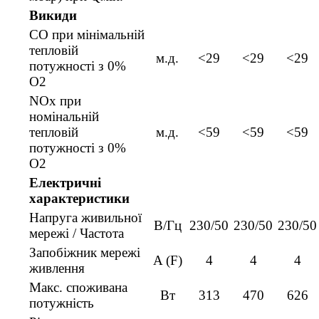
Викиди
CO при мінімальній
тепловій
м.д.
<29
<29
<29
потужності з 0%
O2
NOx при
номінальній
тепловій
м.д.
<59
<59
<59
потужності з 0%
O2
Електричні
характеристики
Напруга живильної
В/Гц
230/50
230/50
230/50
мережі / Частота
Запобіжник мережі
A (F)
4
4
4
живлення
Макс. споживана
Вт
313
470
626
потужність