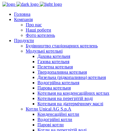
Головна
Компанія
Про нас
Наші роботи
Фото котелень
Продукти
Будівництво стаціонарних котелень
Модульні котельні
Дахова котельня
Газова котельня
Пелетна котельня
Твердопаливна котельня
Дизельна (рідкопаливна) котельня
Водогрійна котельня
Парова котельня
Котельня на конденсаційних котлах
Котельня на перегрітій воді
Котельня на діатермічному маслі
Котли Unical AG S.p.A
Конденсаційні котли
Водогрійні котли
Парові котли
Котли на перегрітій воді