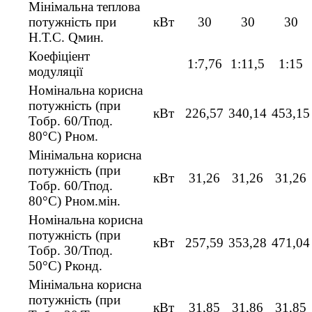
Мінімальна теплова
потужність при
кВт
30
30
30
Н.Т.С. Qмин.
Коефіціент
1:7,76
1:11,5
1:15
модуляції
Номінальна корисна
потужність (при
кВт
226,57
340,14
453,15
Тобр. 60/Тпод.
80°C) Pном.
Мінімальна корисна
потужність (при
кВт
31,26
31,26
31,26
Тобр. 60/Тпод.
80°C) Pном.мін.
Номінальна корисна
потужність (при
кВт
257,59
353,28
471,04
Тобр. 30/Тпод.
50°C) Pконд.
Мінімальна корисна
потужність (при
кВт
31,85
31,86
31,85