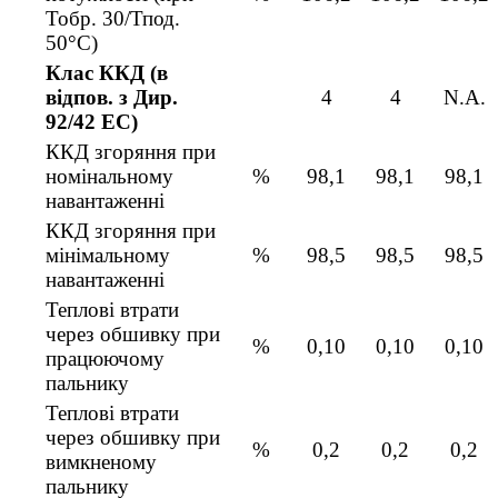
Тобр. 30/Тпод.
50°C)
Клас ККД (в
відпов. з Дир.
4
4
N.A.
92/42 ЕС)
ККД згоряння при
номінальному
%
98,1
98,1
98,1
навантаженні
ККД згоряння при
мінімальному
%
98,5
98,5
98,5
навантаженні
Теплові втрати
через обшивку при
%
0,10
0,10
0,10
працюючому
пальнику
Теплові втрати
через обшивку при
%
0,2
0,2
0,2
вимкненому
пальнику