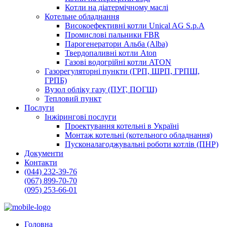
Котли на діатермічному маслі
Котельне обладнання
Високоефективні котли Unical AG S.p.A
Промислові пальники FBR
Парогенератори Альба (Alba)
Твердопаливні котли Aton
Газові водогрійні котли ATON
Газорегуляторні пункти (ГРП, ШРП, ГРПШ,
ГРПБ)
Вузол обліку газу (ПУГ, ПОГШ)
Тепловий пункт
Послуги
Інжірингові послуги
Проектування котельні в Україні
Монтаж котельні (котельного обладнання)
Пусконалагоджувальні роботи котлів (ПНР)
Документи
Контакти
(044) 232-39-76
(067) 899-70-70
(095) 253-66-01
Головна