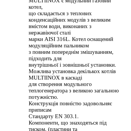
MULTIINOX є модульний газовий
котел,
що складається з теплових
конденсаційних модулів з великим
вмістом води, виконаних з
нержавіючої сталі
марки AISI 316L. Котел оснащений
модуляційним пальником
з повним попереднім змішуванням,
підходить для
внутрішньої і зовнішньої установки.
Можлива установка декількох котлів
MULTIINOX в каскаді
для створення модульного
теплогенератора з великою загальною
потужністю.
Конструкція повністю задовольняє
приписам
Стандарту EN 303.1.
Компоненти, що знаходяться під
тиском, (пластини та