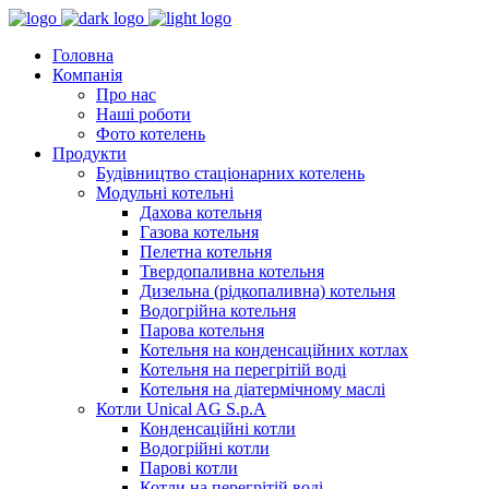
Головна
Компанія
Про нас
Наші роботи
Фото котелень
Продукти
Будівництво стаціонарних котелень
Модульні котельні
Дахова котельня
Газова котельня
Пелетна котельня
Твердопаливна котельня
Дизельна (рідкопаливна) котельня
Водогрійна котельня
Парова котельня
Котельня на конденсаційних котлах
Котельня на перегрітій воді
Котельня на діатермічному маслі
Котли Unical AG S.p.A
Конденсаційні котли
Водогрійні котли
Парові котли
Котли на перегрітій воді