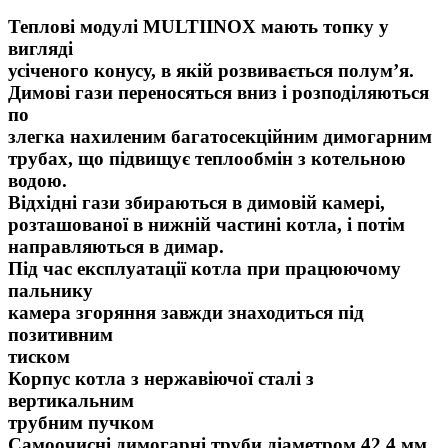
Теплові модулі MULTIINOX мають топку у
вигляді
усіченого конусу, в якій розвивається полум’я.
Димові гази переносяться вниз і розподіляються
по
злегка нахиленим багатосекційним димогарним
трубах, що підвищує теплообмін з котельною
водою.
Відхідні гази збираються в димовій камері,
розташованої в нижній частині котла, і потім
направляються в димар.
Під час експлуатації котла при працюючому
пальнику
камера згоряння завжди знаходиться під
позитивним
тиском
Корпус котла з нержавіючої сталі з
вертикальним
трубним пучком
Самоочисні димогарні труби діаметром 42,4 мм