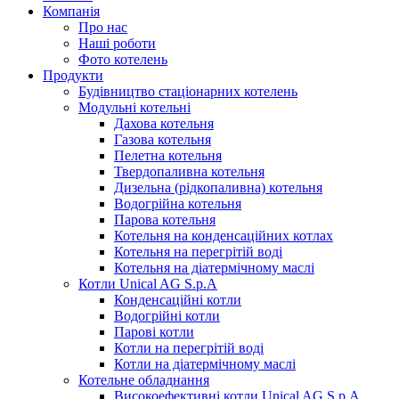
Компанія
Про нас
Наші роботи
Фото котелень
Продукти
Будівництво стаціонарних котелень
Модульні котельні
Дахова котельня
Газова котельня
Пелетна котельня
Твердопаливна котельня
Дизельна (рідкопаливна) котельня
Водогрійна котельня
Парова котельня
Котельня на конденсаційних котлах
Котельня на перегрітій воді
Котельня на діатермічному маслі
Котли Unical AG S.p.A
Конденсаційні котли
Водогрійні котли
Парові котли
Котли на перегрітій воді
Котли на діатермічному маслі
Котельне обладнання
Високоефективні котли Unical AG S.p.A