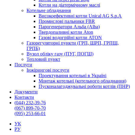
Котли на діатермічному маслі
Котельне обладнання
Високоефективні котли Unical AG S.p.A
Промислові пальники FBR
Парогенератори Альба (Alba)
Твердопаливні котли Aton
Газові водогрійні котли ATON
Газорегуляторні пункти (ГРП, ШРП, ГРПШ,
ГРПБ)
Вузол обліку газу (ПУГ, ПОГШ)
Тепловий пункт
Послуги
Інжірингові послуги
Проектування котельні в Україні
Монтаж котельні (котельного обладнання)
Пусконалагоджувальні роботи котлів (ПНР)
Документи
Контакти
(044) 232-39-76
(067) 899-70-70
(095) 253-66-01
УК
РУ