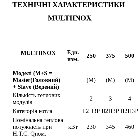
ТЕХНІЧНІ ХАРАКТЕРИСТИКИ
MULTIINOX
Едн.
MULTІINOX
250
375
500
изм.
Моделі (M+S =
Master(Головний)
(M)
(M)
(M)
+ Slave (Ведений)
Кількість теплових
2
3
4
модулів
Категорія котла
II2H3P
II2H3P
II2H3P
Номінальна теплова
потужність при
кВт
230
345
460
Н.Т.С. Qном.