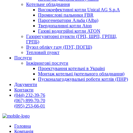
Котельне обладнання
Високоефективні котли Unical AG S.p.A
Промислові пальники FBR
Парогенератори Альба (Alba)
Твердопаливні котли Aton
Газові водогрійні котли ATON
Газорегуляторні пункти (ГРП, ШРП, ГРПШ,
ГРПБ)
Вузол обліку газу (ПУГ, ПОГШ)
Тепловий пункт
Послуги
Інжірингові послуги
Проектування котельні в Україні
Монтаж котельні (котельного обладнання)
Пусконалагоджувальні роботи котлів (ПНР)
Документи
Контакти
(044) 232-39-76
(067) 899-70-70
(095) 253-66-01
Головна
Компанія