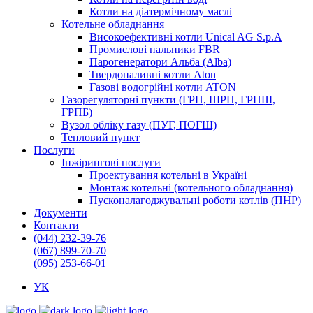
Котли на діатермічному маслі
Котельне обладнання
Високоефективні котли Unical AG S.p.A
Промислові пальники FBR
Парогенератори Альба (Alba)
Твердопаливні котли Aton
Газові водогрійні котли ATON
Газорегуляторні пункти (ГРП, ШРП, ГРПШ,
ГРПБ)
Вузол обліку газу (ПУГ, ПОГШ)
Тепловий пункт
Послуги
Інжірингові послуги
Проектування котельні в Україні
Монтаж котельні (котельного обладнання)
Пусконалагоджувальні роботи котлів (ПНР)
Документи
Контакти
(044) 232-39-76
(067) 899-70-70
(095) 253-66-01
УК