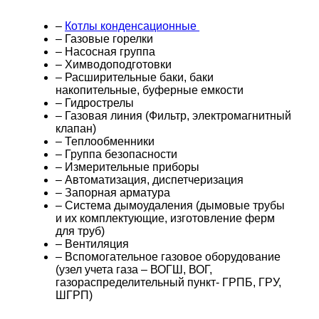
–
Котлы конденсационные
– Газовые горелки
– Насосная группа
– Химводоподготовки
– Расширительные баки, баки
накопительные, буферные емкости
– Гидрострелы
– Газовая линия (Фильтр, электромагнитный
клапан)
– Теплообменники
– Группа безопасности
– Измерительные приборы
– Автоматизация, диспетчеризация
– Запорная арматура
– Система дымоудаления (дымовые трубы
и их комплектующие, изготовление ферм
для труб)
– Вентиляция
– Вспомогательное газовое оборудование
(узел учета газа – ВОГШ, ВОГ,
газораспределительный пункт- ГРПБ, ГРУ,
ШГРП)