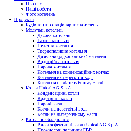
Про нас
Наші роботи
Фото котелень
Продукти
Будівництво стаціонарних котелень
Модульні котельні
Дахова котельня
Газова котельня
Пелетна котельня
Твердопаливна котельня
Дизельна (рідкопаливна) котельня
Водогрійна котельня
Парова котельня
Котельня на конденсаційних котлах
Котельня на перегрітій воді
Котельня на діатермічному маслі
Котли Unical AG S.p.A
Конденсаційні котли
Водогрійні котли
Парові котли
Котли на перегрітій воді
Котли на діатермічному маслі
Котельне обладнання
Високоефективні котли Unical AG S.p.A
Промислові пальники FBR