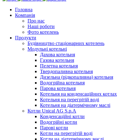
Головна
Компанія
Про нас
Наші роботи
Фото котелень
Продукти
Будівництво стаціонарних котелень
Модульні котельні
Дахова котельня
Газова котельня
Пелетна котельня
Твердопаливна котельня
Дизельна (рідкопаливна) котельня
Водогрійна котельня
Парова котельня
Котельня на конденсаційних котлах
Котельня на перегрітій воді
Котельня на діатермічному маслі
Котли Unical AG S.p.A
Конденсаційні котли
Водогрійні котли
Парові котли
Котли на перегрітій воді
Котли на діатермічному маслі