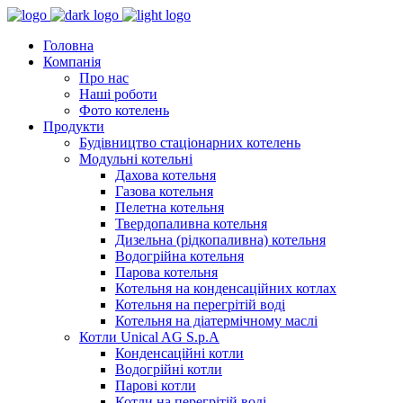
Головна
Компанія
Про нас
Наші роботи
Фото котелень
Продукти
Будівництво стаціонарних котелень
Модульні котельні
Дахова котельня
Газова котельня
Пелетна котельня
Твердопаливна котельня
Дизельна (рідкопаливна) котельня
Водогрійна котельня
Парова котельня
Котельня на конденсаційних котлах
Котельня на перегрітій воді
Котельня на діатермічному маслі
Котли Unical AG S.p.A
Конденсаційні котли
Водогрійні котли
Парові котли
Котли на перегрітій воді