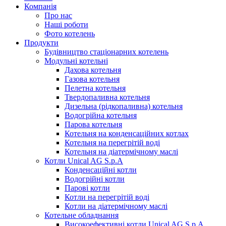
Компанія
Про нас
Наші роботи
Фото котелень
Продукти
Будівництво стаціонарних котелень
Модульні котельні
Дахова котельня
Газова котельня
Пелетна котельня
Твердопаливна котельня
Дизельна (рідкопаливна) котельня
Водогрійна котельня
Парова котельня
Котельня на конденсаційних котлах
Котельня на перегрітій воді
Котельня на діатермічному маслі
Котли Unical AG S.p.A
Конденсаційні котли
Водогрійні котли
Парові котли
Котли на перегрітій воді
Котли на діатермічному маслі
Котельне обладнання
Високоефективні котли Unical AG S.p.A