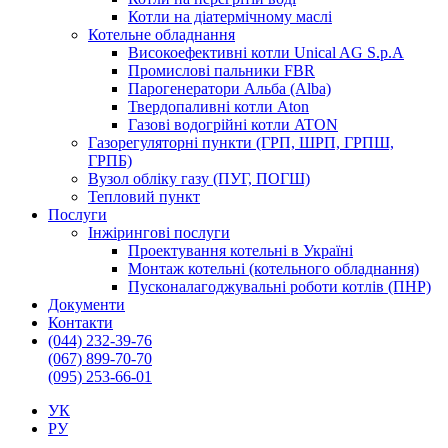
Котли на діатермічному маслі
Котельне обладнання
Високоефективні котли Unical AG S.p.A
Промислові пальники FBR
Парогенератори Альба (Alba)
Твердопаливні котли Aton
Газові водогрійні котли ATON
Газорегуляторні пункти (ГРП, ШРП, ГРПШ,
ГРПБ)
Вузол обліку газу (ПУГ, ПОГШ)
Тепловий пункт
Послуги
Інжірингові послуги
Проектування котельні в Україні
Монтаж котельні (котельного обладнання)
Пусконалагоджувальні роботи котлів (ПНР)
Документи
Контакти
(044) 232-39-76
(067) 899-70-70
(095) 253-66-01
УК
РУ