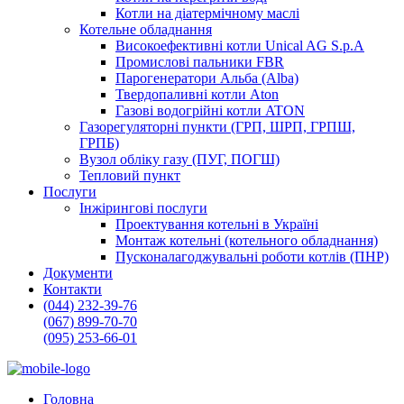
Котли на діатермічному маслі
Котельне обладнання
Високоефективні котли Unical AG S.p.A
Промислові пальники FBR
Парогенератори Альба (Alba)
Твердопаливні котли Aton
Газові водогрійні котли ATON
Газорегуляторні пункти (ГРП, ШРП, ГРПШ,
ГРПБ)
Вузол обліку газу (ПУГ, ПОГШ)
Тепловий пункт
Послуги
Інжірингові послуги
Проектування котельні в Україні
Монтаж котельні (котельного обладнання)
Пусконалагоджувальні роботи котлів (ПНР)
Документи
Контакти
(044) 232-39-76
(067) 899-70-70
(095) 253-66-01
Головна