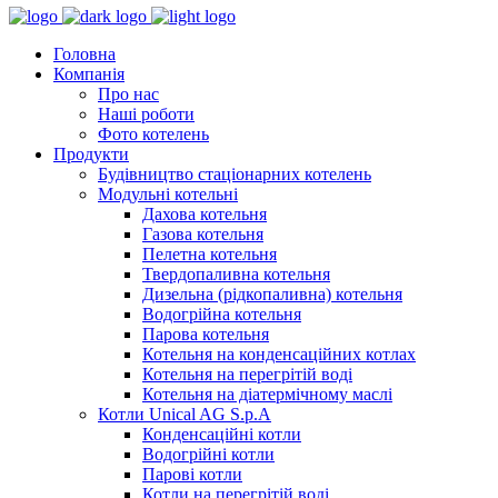
Головна
Компанія
Про нас
Наші роботи
Фото котелень
Продукти
Будівництво стаціонарних котелень
Модульні котельні
Дахова котельня
Газова котельня
Пелетна котельня
Твердопаливна котельня
Дизельна (рідкопаливна) котельня
Водогрійна котельня
Парова котельня
Котельня на конденсаційних котлах
Котельня на перегрітій воді
Котельня на діатермічному маслі
Котли Unical AG S.p.A
Конденсаційні котли
Водогрійні котли
Парові котли
Котли на перегрітій воді