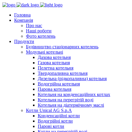
Головна
Компанія
Про нас
Наші роботи
Фото котелень
Продукти
Будівництво стаціонарних котелень
Модульні котельні
Дахова котельня
Газова котельня
Пелетна котельня
Твердопаливна котельня
Дизельна (рідкопаливна) котельня
Водогрійна котельня
Парова котельня
Котельня на конденсаційних котлах
Котельня на перегрітій воді
Котельня на діатермічному маслі
Котли Unical AG S.p.A
Конденсаційні котли
Водогрійні котли
Парові котли
Котли на перегрітій воді