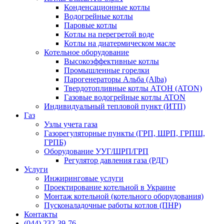
Конденсационные котлы
Водогрейные котлы
Паровые котлы
Котлы на перегретой воде
Котлы на диатермическом масле
Котельное оборудование
Высокоэффективные котлы
Промышленные горелки
Парогенераторы Альба (Alba)
Твердотопливные котлы АТОН (ATON)
Газовые водогрейные котлы ATON
Индивидуальный тепловой пункт (ИТП)
Газ
Узлы учета газа
Газорегуляторные пункты (ГРП, ШРП, ГРПШ,
ГРПБ)
Оборудование УУГ/ШРП/ГРП
Регулятор давления газа (РДГ)
Услуги
Инжиринговые услуги
Проектирование котельной в Украине
Монтаж котельной (котельного оборудования)
Пусконаладочные работы котлов (ПНР)
Контакты
(044) 232-39-76