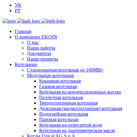
УК
РУ
Главная
О компании EKOIN
О нас
Наши работы
Документы
Наши проекты
Котельные
Стационарная котельная до 100МВт
Модульные котельные
Крышная котельная
Газовая котельная
Котельная на конденсационных котлах
Пеллетная котельная
Твердотопливная котельная
Дизельная (жидкотопливная) котельная
Водогрейная котельная
Паровая котельная
Котельная на перегретой воде
Котельная на диатермическом масле
Котлы Unical AG S.p.A