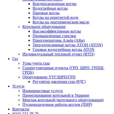
Конденсационные котлы
Водогрейные котлы
Паровые котлы
Котлы на перегретой воде
Котлы на диатермическом масле
Котельное оборудование
Высокоэффективные котлы
Промышленные горелки
Парогенераторы Альба (Alba)
Твердотопливные котлы АТОН (ATON)
Газовые водогрейные котлы ATON
Индивидуальный тепловой пункт (ИТП)
Газ
Узлы учета газа
Газорегуляторные пункты (ГРП, ШРП, ГРПШ,
ГРПБ)
Оборудование УУГ/ШРП/ГРП
Регулятор давления газа (РДГ)
Услуги
Инжиринговые услуги
Проектирование котельной в Украине
Монтаж котельной (котельного оборудования)
Пусконаладочные работы котлов (ПНР)
Контакты
(044) 232-39-76