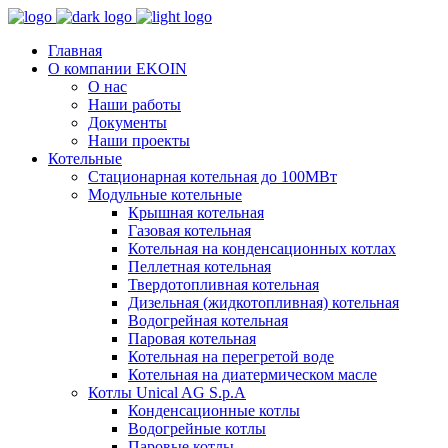
Главная
О компании EKOIN
О нас
Наши работы
Документы
Наши проекты
Котельные
Стационарная котельная до 100МВт
Модульные котельные
Крышная котельная
Газовая котельная
Котельная на конденсационных котлах
Пеллетная котельная
Твердотопливная котельная
Дизельная (жидкотопливная) котельная
Водогрейная котельная
Паровая котельная
Котельная на перегретой воде
Котельная на диатермическом масле
Котлы Unical AG S.p.A
Конденсационные котлы
Водогрейные котлы
Паровые котлы