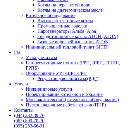
Котлы на перегретой воде
Котлы на диатермическом масле
Котельное оборудование
Высокоэффективные котлы
Промышленные горелки
Парогенераторы Альба (Alba)
Твердотопливные котлы АТОН (ATON)
Газовые водогрейные котлы ATON
Индивидуальный тепловой пункт (ИТП)
Газ
Узлы учета газа
Газорегуляторные пункты (ГРП, ШРП, ГРПШ,
ГРПБ)
Оборудование УУГ/ШРП/ГРП
Регулятор давления газа (РДГ)
Услуги
Инжиринговые услуги
Проектирование котельной в Украине
Монтаж котельной (котельного оборудования)
Пусконаладочные работы котлов (ПНР)
Контакты
(044) 232-39-76
(067) 899-70-70
(095) 253-66-01