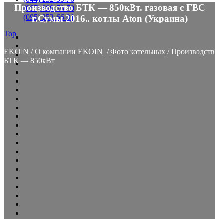
Производство БТК — 850кВт. газовая с ГВС
(067) 899-70-70
(095) 253-66-01
г.Сумы 2016., котлы Aton (Украина)
Top
EKOIN
/
О компании EKOIN
/
Фото котельных
/
Производство
БТК — 850кВт